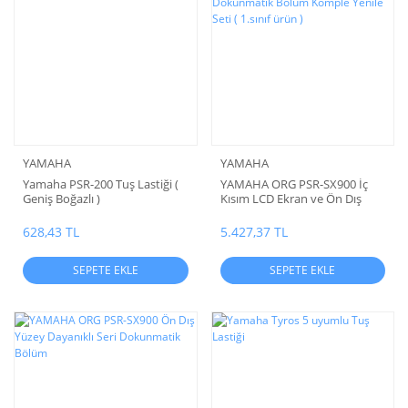
YAMAHA
YAMAHA
Yamaha PSR-200 Tuş Lastiği (
YAMAHA ORG PSR-SX900 İç
Geniş Boğazlı )
Kısım LCD Ekran ve Ön Dış
Yüzey Dokunmatik Bölüm
Komple Yenile Seti ( 1.sınıf
628,43 TL
5.427,37 TL
ürün )
SEPETE EKLE
SEPETE EKLE