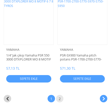
YAMAHA
YAMAHA
1/4''jak çıkışı Yamaha PSR 550
PSR-SX900 Yamaha pitch
3000 DTXPLORER MO 8 MOTIF
potans PSR-1700-2700-S770-
6 7 8 TYROS
S970-S750-S950
57,13 TL
571,30 TL
SEPETE EKLE
SEPETE EKLE
1
2