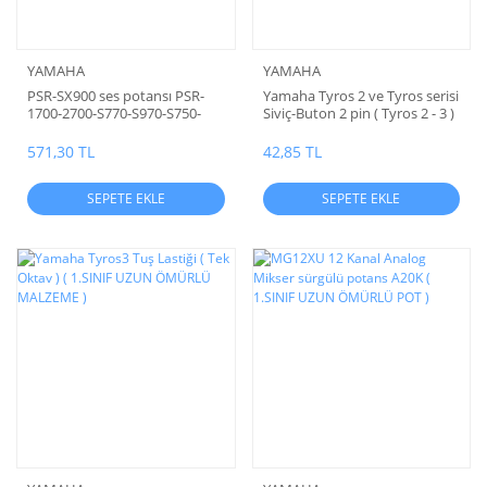
YAMAHA
YAMAHA
PSR-SX900 ses potansı PSR-
Yamaha Tyros 2 ve Tyros serisi
1700-2700-S770-S970-S750-
Siviç-Buton 2 pin ( Tyros 2 - 3 )
S950
1.sınıf Buton ( Alps Japan
Orginal )
571,30 TL
42,85 TL
SEPETE EKLE
SEPETE EKLE