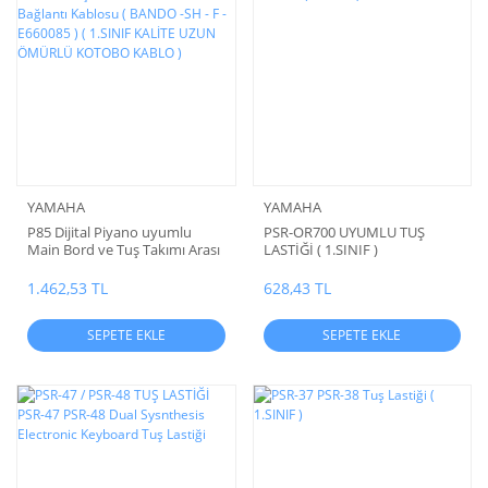
YAMAHA
YAMAHA
P85 Dijital Piyano uyumlu
PSR-OR700 UYUMLU TUŞ
Main Bord ve Tuş Takımı Arası
LASTİĞİ ( 1.SINIF )
28 li Bağlantı Kablosu ( BANDO
-SH - F - E660085 ) ( 1.SINIF
1.462,53 TL
628,43 TL
KALİTE UZUN ÖMÜRLÜ
KOTOBO KABLO )
SEPETE EKLE
SEPETE EKLE