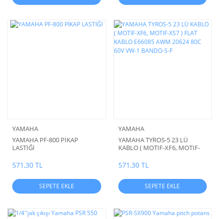
YAMAHA
YAMAHA
YAMAHA PF-800 PİKAP
YAMAHA TYROS-5 23 LÜ
LASTİĞİ
KABLO ( MOTIF-XF6, MOTIF-
XS7 ) FLAT KABLO E66085
AWM 20624 80C 60V VW-1
571,30 TL
571,30 TL
BANDO-S-F
SEPETE EKLE
SEPETE EKLE