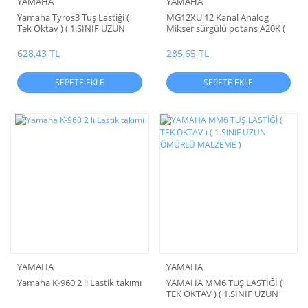
YAMAHA
YAMAHA
Yamaha Tyros3 Tuş Lastiği (
MG12XU 12 Kanal Analog
Tek Oktav ) ( 1.SINIF UZUN
Mikser sürgülü potans A20K (
ÖMÜRLÜ MALZEME )
1.SINIF UZUN ÖMÜRLÜ POT )
628,43 TL
285,65 TL
SEPETE EKLE
SEPETE EKLE
YAMAHA
YAMAHA
Yamaha K-960 2 li Lastik takımı
YAMAHA MM6 TUŞ LASTİĞİ (
TEK OKTAV ) ( 1.SINIF UZUN
ÖMÜRLÜ MALZEME )