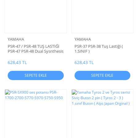
YAMAHA
YAMAHA
PSR-47 / PSR-48 TUŞ LASTİĞİ
PSR-37 PSR-38 Tuş Lastiği (
PSR-47 PSR-48 Dual Sysnthesis
1.SINIF )
Electronic Keyboard Tuş
Lastiği
628,43 TL
628,43 TL
SEPETE EKLE
SEPETE EKLE