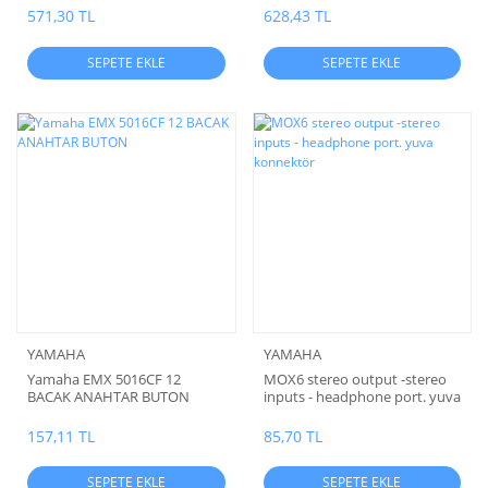
571,30 TL
628,43 TL
SEPETE EKLE
SEPETE EKLE
YAMAHA
YAMAHA
Yamaha EMX 5016CF 12
MOX6 stereo output -stereo
BACAK ANAHTAR BUTON
inputs - headphone port. yuva
konnektör
157,11 TL
85,70 TL
SEPETE EKLE
SEPETE EKLE