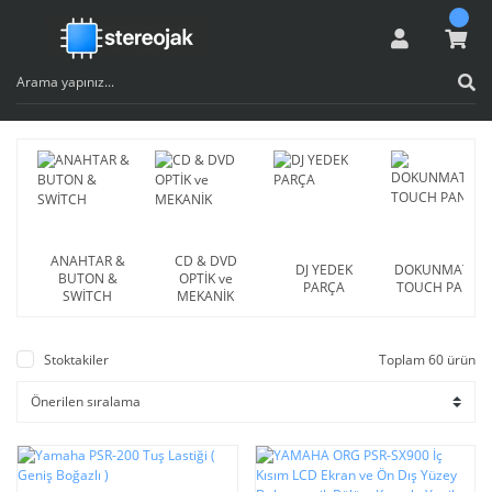
ANAHTAR &
CD & DVD
DJ YEDEK
DOKUNMATİK -
BUTON &
OPTİK ve
PARÇA
TOUCH PANEL
SWİTCH
MEKANİK
Stoktakiler
Toplam 60 ürün