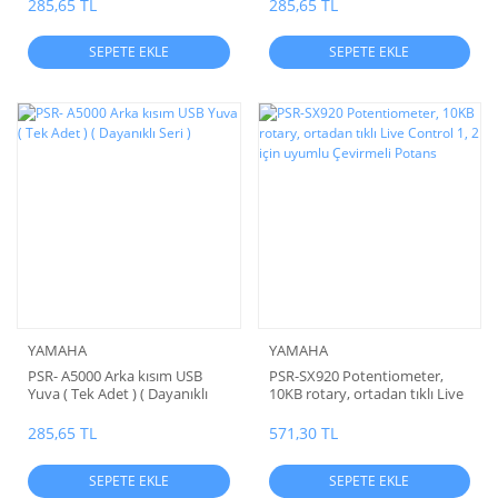
285,65 TL
285,65 TL
SEPETE EKLE
SEPETE EKLE
YAMAHA
YAMAHA
PSR- A5000 Arka kısım USB
PSR-SX920 Potentiometer,
Yuva ( Tek Adet ) ( Dayanıklı
10KB rotary, ortadan tıklı Live
Seri )
Control 1, 2 için uyumlu
Çevirmeli Potans
285,65 TL
571,30 TL
SEPETE EKLE
SEPETE EKLE