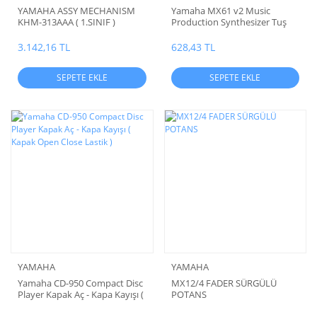
YAMAHA ASSY MECHANISM
Yamaha MX61 v2 Music
KHM-313AAA ( 1.SINIF )
Production Synthesizer Tuş
lastiği ( Tek Oktav )
3.142,16 TL
628,43 TL
SEPETE EKLE
SEPETE EKLE
YAMAHA
YAMAHA
Yamaha CD-950 Compact Disc
MX12/4 FADER SÜRGÜLÜ
Player Kapak Aç - Kapa Kayışı (
POTANS
Kapak Open Close Lastik )