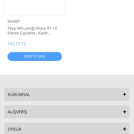
SHARP
Teyp Mil Lastiği Sharp RT-10
Stereo Cassette , Kaset ,
Mekanik Lastik SHARP MİL
LASTİĞİ ( Deck RT-10 /H /HB
142,77 TL
/EB )
SEPETE EKLE
KURUMSAL
ALIŞVERİŞ
ÜYELİK