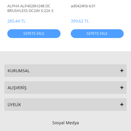
ALPHA ALP4028H24B DC
ad0424hb-b31
BRUSHLESS DC24V 0.22A 3
KABLO RULMANLI FAN
285,44 TL
399,62 TL
SEPETE EKLE
SEPETE EKLE
KURUMSAL
ALIŞVERİŞ
ÜYELİK
Sosyal Medya