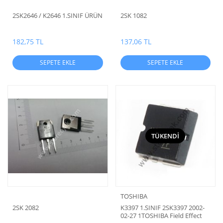
2SK2646 / K2646 1.SINIF ÜRÜN
2SK 1082
182,75 TL
137,06 TL
SEPETE EKLE
SEPETE EKLE
TÜKENDİ
TOSHIBA
2SK 2082
K3397 1.SINIF 2SK3397 2002-
02-27 1TOSHIBA Field Effect