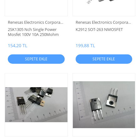
Renesas Electronics Corporation
Renesas Electronics Corporation
2SK1305 Nch Single Power
K2912 SOT-263 NMOSFET
Mosfet 100V 10A 250Mohm
To-220Fm
154,20 TL
199,88 TL
SEPETE EKLE
SEPETE EKLE