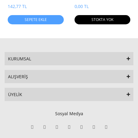
Transistor Silicon N Channel
MOS Type (U-MOSII)
142,77 TL
0,00 TL
SEPETE EKLE
STOKTA YOK
KURUMSAL
ALIŞVERİŞ
ÜYELİK
Sosyal Medya