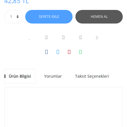
42,85 TL
SEPETE EKLE
HEMEN AL
Ürün Bilgisi
Yorumlar
Taksit Seçenekleri
Ön