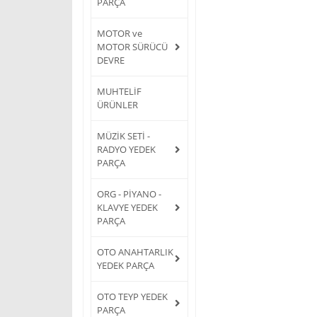
PARÇA
MOTOR ve
MOTOR SÜRÜCÜ
DEVRE
MUHTELİF
ÜRÜNLER
MÜZİK SETİ -
RADYO YEDEK
PARÇA
ORG - PİYANO -
KLAVYE YEDEK
PARÇA
OTO ANAHTARLIK
YEDEK PARÇA
OTO TEYP YEDEK
PARÇA