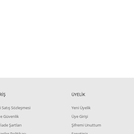
RİŞ
ÜYELİK
i Satış Sözleşmesi
Yeni Üyelik
 ve Güvenlik
Üye Girişi
 İade Şartları
Şifremi Unuttum
Veriler Politikası
Sepetiniz