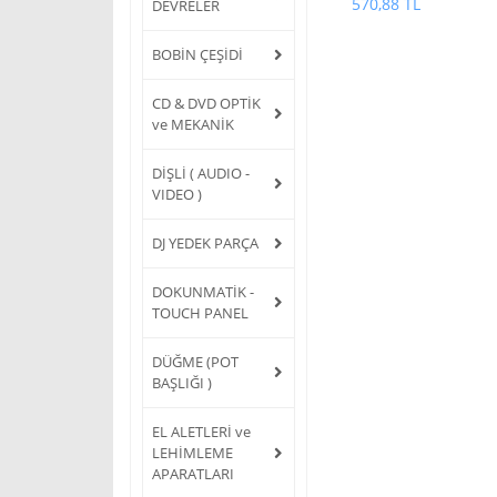
570,88 TL
DEVRELER
BOBİN ÇEŞİDİ
CD & DVD OPTİK
ve MEKANİK
DİŞLİ ( AUDIO -
VIDEO )
DJ YEDEK PARÇA
DOKUNMATİK -
TOUCH PANEL
DÜĞME (POT
BAŞLIĞI )
EL ALETLERİ ve
LEHİMLEME
APARATLARI