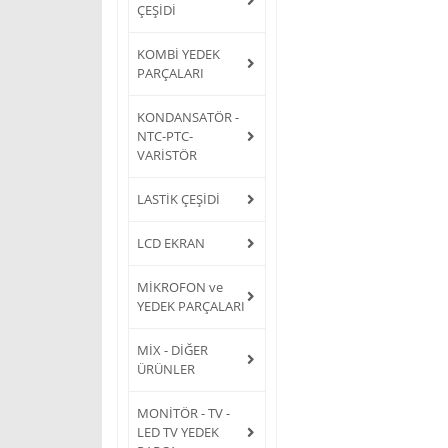
ÇEŞİDİ
KOMBİ YEDEK
PARÇALARI
KONDANSATÖR -
NTC-PTC-
VARİSTÖR
LASTİK ÇEŞİDİ
LCD EKRAN
MİKROFON ve
YEDEK PARÇALARI
MİX - DİĞER
ÜRÜNLER
MONİTÖR - TV -
LED TV YEDEK