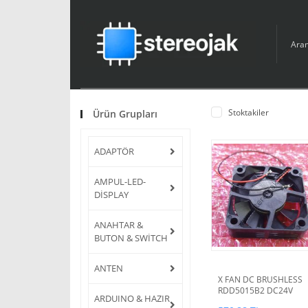
Stoktakiler
Ürün Grupları
ADAPTÖR
AMPUL-LED-
DİSPLAY
ANAHTAR &
BUTON & SWİTCH
ANTEN
X FAN DC BRUSHLESS
RDD5015B2 DC24V
ARDUINO & HAZIR
018AMP