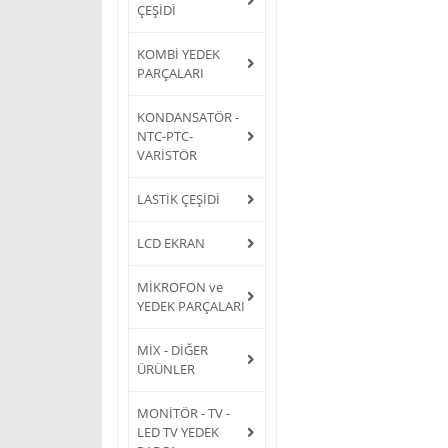
ÇEŞİDİ
KOMBİ YEDEK
PARÇALARI
KONDANSATÖR -
NTC-PTC-
VARİSTÖR
LASTİK ÇEŞİDİ
LCD EKRAN
MİKROFON ve
YEDEK PARÇALARI
MİX - DİĞER
ÜRÜNLER
MONİTÖR - TV -
LED TV YEDEK