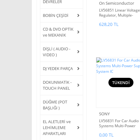
DEVRELER
On Semiconductor
LV56851 Linear Voltage
BOBİN ÇEŞİDİ
Regulator, Multiple-
Output, System Power
628,20 TL
Supply IC, for Automoti
CD & DVD OPTİK
Infotainment System
ve MEKANİK
HZIP15 * I2C Bus is a
trademark of Philips
Corporation. Linear
DİŞLİ ( AUDIO -
Voltage Regulator,
VIDEO )
Multiple-Output, Syste
Power Supply IC, for Au
DJ YEDEK PARÇA
DOKUNMATİK -
TÜKENDİ
TOUCH PANEL
DÜĞME (POT
BAŞLIĞI )
SONY
LV56831 For Car Audio
EL ALETLERİ ve
Systems Multi-Power
LEHİMLEME
Supply System IC
APARATLARI
0,00 TL