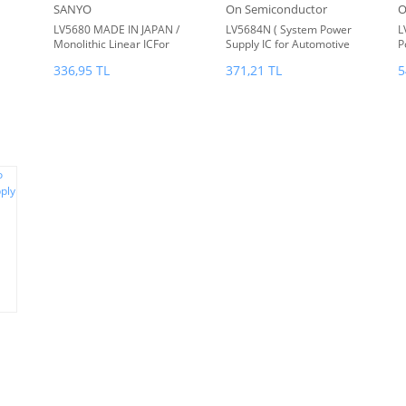
SANYO
On Semiconductor
O
LV5680 MADE IN JAPAN /
LV5684N ( System Power
L
Monolithic Linear ICFor
Supply IC for Automotive
P
Car Audio SystemsMulti-
Infotainment Multiple
336,95 TL
371,21 TL
5
ve
Power Supply System IC
Output Linear Voltage
Regulator )
m
to