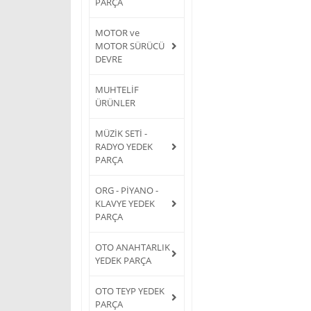
PARÇA
MOTOR ve
MOTOR SÜRÜCÜ
DEVRE
MUHTELİF
ÜRÜNLER
MÜZİK SETİ -
RADYO YEDEK
PARÇA
ORG - PİYANO -
KLAVYE YEDEK
PARÇA
OTO ANAHTARLIK
YEDEK PARÇA
OTO TEYP YEDEK
PARÇA