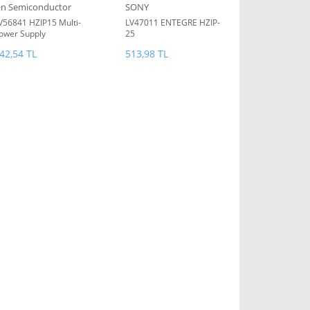
n Semiconductor
SONY
V56841 HZIP15 Multi-
LV47011 ENTEGRE HZIP-
ower Supply
25
42,54 TL
513,98 TL