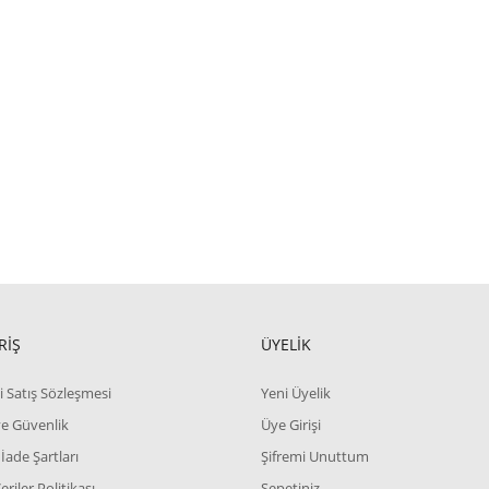
RİŞ
ÜYELİK
i Satış Sözleşmesi
Yeni Üyelik
 ve Güvenlik
Üye Girişi
 İade Şartları
Şifremi Unuttum
Veriler Politikası
Sepetiniz