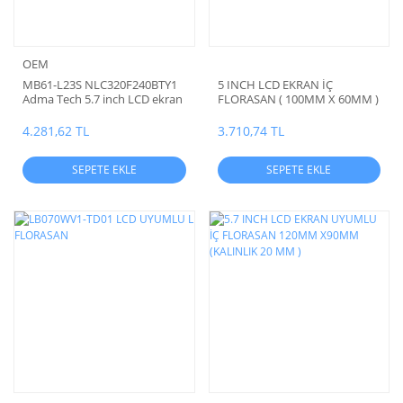
OEM
MB61-L23S NLC320F240BTY1
5 INCH LCD EKRAN İÇ
Adma Tech 5.7 inch LCD ekran
FLORASAN ( 100MM X 60MM )
uyumlu İç Kısım L Model
Florasan Cam
4.281,62 TL
3.710,74 TL
SEPETE EKLE
SEPETE EKLE