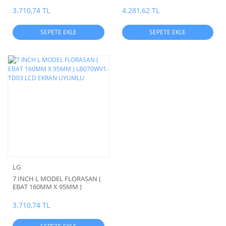
(KALINLIK 23MM )
EKRAN FLORASAN )
3.710,74 TL
4.281,62 TL
SEPETE EKLE
SEPETE EKLE
LG
7 INCH L MODEL FLORASAN (
EBAT 160MM X 95MM )
LB070WV1-TD03 LCD EKRAN
UYUMLU
3.710,74 TL