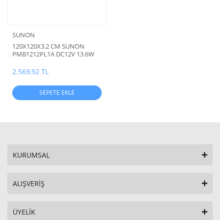
SUNON
120X120X3.2 CM SUNON
PMB1212PL1A DC12V 13.6W
ÇİFT RULMANLI BLOWER FAN
( 3 kablolu )
2.569,92 TL
SEPETE EKLE
KURUMSAL
ALIŞVERİŞ
ÜYELİK