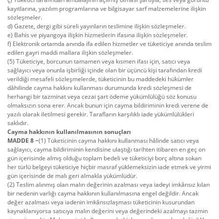
kayıtlarına, yazılım programlarına ve bilgisayar sarf malzemelerine ilişkin
sözleşmeler.
d) Gazete, dergi gibi süreli yayınların teslimine ilişkin sözleşmeler.
e) Bahis ve piyangoya ilişkin hizmetlerin ifasına ilişkin sözleşmeler.
f) Elektronik ortamda anında ifa edilen hizmetler ve tüketiciye anında teslim
edilen gayri maddi mallara ilişkin sözleşmeler.
(5) Tüketiciye, borcunun tamamen veya kısmen ifası için, satıcı veya
sağlayıcı veya onunla işbirliği içinde olan bir üçüncü kişi tarafından kredi
verildiği mesafeli sözleşmelerde, tüketicinin bu maddedeki hükümler
dâhilinde cayma hakkını kullanması durumunda kredi sözleşmesi de
herhangi bir tazminat veya cezai şart ödeme yükümlülüğü söz konusu
olmaksızın sona erer. Ancak bunun için cayma bildiriminin kredi verene de
yazılı olarak iletilmesi gerekir. Tarafların karşılıklı iade yükümlülükleri
saklıdır.
Cayma hakkının kullanılmasının sonuçları
MADDE 8 −
(1) Tüketicinin cayma hakkını kullanması hâlinde satıcı veya
sağlayıcı, cayma bildiriminin kendisine ulaştığı tarihten itibaren en geç on
gün içerisinde almış olduğu toplam bedeli ve tüketiciyi borç altına sokan
her türlü belgeyi tüketiciye hiçbir masraf yüklemeksizin iade etmek ve yirmi
gün içerisinde de malı geri almakla yükümlüdür.
(2) Teslim alınmış olan malın değerinin azalması veya iadeyi imkânsız kılan
bir nedenin varlığı cayma hakkının kullanılmasına engel değildir. Ancak
değer azalması veya iadenin imkânsızlaşması tüketicinin kusurundan
kaynaklanıyorsa satıcıya malın değerini veya değerindeki azalmayı tazmin