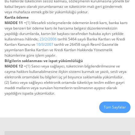
Bu hâllerde tüketicinin sessiz kalması, sözleşmenin kurulmasına yönelik bir
kabul beyanı olarak yorumlanamaz ve tüketicinin malı geri göndermek
veya muhafaza etmek gibi bir yükümlülüğü yoktur.
Kartla ödeme
MADDE 11 −
(1) Mesafeli sözleşmelerde ödemenin kredi kartı, banka kartı
veya benzeri bir ödeme kartı ile harcama belgesi düzenlenmeksizin
yapıldığı durumlarda, kartın bir başkası tarafından hukuka aykırı şekilde
kullanılması hâlinde;
23/2/2006
tarihli 5464 sayılı Banka Kartları ve Kredi
Kartları Kanunu ve
10/3/2007
tarihli ve 26458 sayılı Resmî Gazete’de
yayımlanan Banka Kartları ve Kredi Kartları Hakkında Yönetmelik
hükümlerine göre işlem yapılır.
Bilgilerin saklanması ve ispat yükümlülüğü
MADDE 12 −
(1) Satıcı veya sağlayıcı, tüketicinin bilgilendirilmesine ve
cayma hakkını kullanabilmesine ilişkin sistemi kurmak ve yazılı, sesli veya
elektronik ortamdaki bu bilgileri üç yıl boyunca saklamakla yükümlüdür.
(2) Satıcı veya sağlayıcı elektronik ortamda tüketiciye teslim edilen gayri
maddi malların veya sunulan hizmetlerin teslimatının ayıpsız olarak
yapıldığını ispatla yükümlüdür.
Tüm Sayfalar