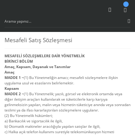
Mesafeli Satış Sözleşmesi
MESAFELİ SÖZLEŞMELERE DAİR YÖNETMELİK
BİRİNCİ BÖLÜM
Amaç, Kapsam, Dayanak ve Tanımlar
Amaç
MADDE 1 −
(1) Bu Yönetmeliğin amacı; mesafeli sözleşmelere ilişkin
uygulama usul ve esaslarını belirlemektir.
Kapsam
MADDE 2 −
(1) Bu Yönetmelik; yazılı, görsel ve elektronik ortamda veya
diğer iletişim araçları kullanılarak ve tüketicilerle karşı karşıya
gelinmeksizin yapılan, malın veya hizmetin tüketiciye anında veya sonradan
teslimi ya da ifası kararlaştırılan sözleşmelere uygulanır.
(2) Bu Yönetmelik hükümleri;
a) Bankacılık ve sigortacılık ile ilgili,
b) Otomatik makineler aracılığıyla yapılan satışlar ile ilgili,
c) Halka açık telefon kullanımı suretiyle telekomünikasyon hizmeti