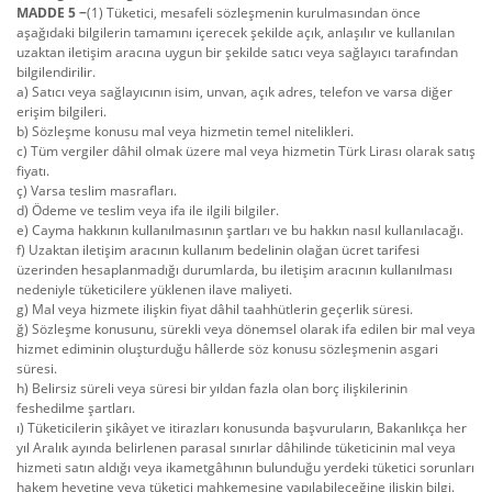
MADDE 5 −
(1) Tüketici, mesafeli sözleşmenin kurulmasından önce
aşağıdaki bilgilerin tamamını içerecek şekilde açık, anlaşılır ve kullanılan
uzaktan iletişim aracına uygun bir şekilde satıcı veya sağlayıcı tarafından
bilgilendirilir.
a) Satıcı veya sağlayıcının isim, unvan, açık adres, telefon ve varsa diğer
erişim bilgileri.
b) Sözleşme konusu mal veya hizmetin temel nitelikleri.
c) Tüm vergiler dâhil olmak üzere mal veya hizmetin Türk Lirası olarak satış
fiyatı.
ç) Varsa teslim masrafları.
d) Ödeme ve teslim veya ifa ile ilgili bilgiler.
e) Cayma hakkının kullanılmasının şartları ve bu hakkın nasıl kullanılacağı.
f) Uzaktan iletişim aracının kullanım bedelinin olağan ücret tarifesi
üzerinden hesaplanmadığı durumlarda, bu iletişim aracının kullanılması
nedeniyle tüketicilere yüklenen ilave maliyeti.
g) Mal veya hizmete ilişkin fiyat dâhil taahhütlerin geçerlik süresi.
ğ) Sözleşme konusunu, sürekli veya dönemsel olarak ifa edilen bir mal veya
hizmet ediminin oluşturduğu hâllerde söz konusu sözleşmenin asgari
süresi.
h) Belirsiz süreli veya süresi bir yıldan fazla olan borç ilişkilerinin
feshedilme şartları.
ı) Tüketicilerin şikâyet ve itirazları konusunda başvuruların, Bakanlıkça her
yıl Aralık ayında belirlenen parasal sınırlar dâhilinde tüketicinin mal veya
hizmeti satın aldığı veya ikametgâhının bulunduğu yerdeki tüketici sorunları
hakem heyetine veya tüketici mahkemesine yapılabileceğine ilişkin bilgi.