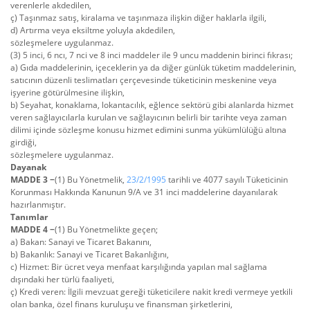
verenlerle akdedilen,
ç) Taşınmaz satış, kiralama ve taşınmaza ilişkin diğer haklarla ilgili,
d) Artırma veya eksiltme yoluyla akdedilen,
sözleşmelere uygulanmaz.
(3) 5 inci, 6 ncı, 7 nci ve 8 inci maddeler ile 9 uncu maddenin birinci fıkrası;
a) Gıda maddelerinin, içeceklerin ya da diğer günlük tüketim maddelerinin,
satıcının düzenli teslimatları çerçevesinde tüketicinin meskenine veya
işyerine götürülmesine ilişkin,
b) Seyahat, konaklama, lokantacılık, eğlence sektörü gibi alanlarda hizmet
veren sağlayıcılarla kurulan ve sağlayıcının belirli bir tarihte veya zaman
dilimi içinde sözleşme konusu hizmet edimini sunma yükümlülüğü altına
girdiği,
sözleşmelere uygulanmaz.
Dayanak
MADDE 3 −
(1) Bu Yönetmelik,
23/2/1995
tarihli ve 4077 sayılı Tüketicinin
Korunması Hakkında Kanunun 9/A ve 31 inci maddelerine dayanılarak
hazırlanmıştır.
Tanımlar
MADDE 4 −
(1) Bu Yönetmelikte geçen;
a) Bakan: Sanayi ve Ticaret Bakanını,
b) Bakanlık: Sanayi ve Ticaret Bakanlığını,
c) Hizmet: Bir ücret veya menfaat karşılığında yapılan mal sağlama
dışındaki her türlü faaliyeti,
ç) Kredi veren: İlgili mevzuat gereği tüketicilere nakit kredi vermeye yetkili
olan banka, özel finans kuruluşu ve finansman şirketlerini,