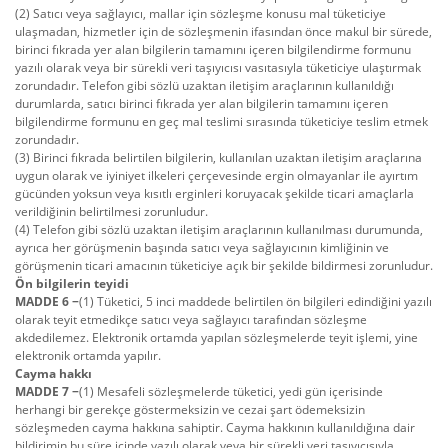
(2) Satıcı veya sağlayıcı, mallar için sözleşme konusu mal tüketiciye
ulaşmadan, hizmetler için de sözleşmenin ifasından önce makul bir sürede,
birinci fıkrada yer alan bilgilerin tamamını içeren bilgilendirme formunu
yazılı olarak veya bir sürekli veri taşıyıcısı vasıtasıyla tüketiciye ulaştırmak
zorundadır. Telefon gibi sözlü uzaktan iletişim araçlarının kullanıldığı
durumlarda, satıcı birinci fıkrada yer alan bilgilerin tamamını içeren
bilgilendirme formunu en geç mal teslimi sırasında tüketiciye teslim etmek
zorundadır.
(3) Birinci fıkrada belirtilen bilgilerin, kullanılan uzaktan iletişim araçlarına
uygun olarak ve iyiniyet ilkeleri çerçevesinde ergin olmayanlar ile ayırtım
gücünden yoksun veya kısıtlı erginleri koruyacak şekilde ticari amaçlarla
verildiğinin belirtilmesi zorunludur.
(4) Telefon gibi sözlü uzaktan iletişim araçlarının kullanılması durumunda,
ayrıca her görüşmenin başında satıcı veya sağlayıcının kimliğinin ve
görüşmenin ticari amacının tüketiciye açık bir şekilde bildirmesi zorunludur.
Ön bilgilerin teyidi
MADDE 6 −
(1) Tüketici, 5 inci maddede belirtilen ön bilgileri edindiğini yazılı
olarak teyit etmedikçe satıcı veya sağlayıcı tarafından sözleşme
akdedilemez. Elektronik ortamda yapılan sözleşmelerde teyit işlemi, yine
elektronik ortamda yapılır.
Cayma hakkı
MADDE 7 −
(1) Mesafeli sözleşmelerde tüketici, yedi gün içerisinde
herhangi bir gerekçe göstermeksizin ve cezai şart ödemeksizin
sözleşmeden cayma hakkına sahiptir. Cayma hakkının kullanıldığına dair
bildirimin bu süre içinde yazılı olarak veya bir sürekli veri taşıyıcısıyla