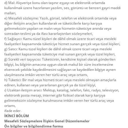
d) Mal: Alışverişe konu olan taşınır eşyayı ve elektronik ortamda
kullanılmak üzere hazırlanan yazılım, ses, görüntü ve benzeri gayri maddi
malları,
e) Mesafeli sözleşme: Yazılı, görsel, telefon ve elektronik ortamda veya
diğer iletişim araçları kullanılarak ve tüketicilerle karşı karşıya
gelinmeksizin yapılan ve malın veya hizmetin tüketiciye anında veya
sonradan teslimi ya da ifası kararlaştırılan sözleşmeleri,
f) Sağlayıcı: Kamu tüzel kişileri de dâhil olmak üzere ticari veya mesleki
faaliyetleri kapsamında tüketiciye hizmet sunan gerçek veya tüzel kişileri,
g) Satıcı: Kamu tüzel kişileri de dâhil olmak üzere ticari veya mesleki
faaliyetleri kapsamında tüketiciye mal sunan gerçek veya tüzel kişileri,
ğ) Sürekli veri taşıyıcısı: Tüketicinin, kendisine kişisel olarak gönderilen
bilgiyi, bu bilginin amacına uygun olarak makul bir süre incelemesine
elverecek şekilde kaydedilmesini sağlayan ve kaydedilen bilgiye aynen
ulaşılmasına imkân veren her türlü araç veya ortamı,
h) Tüketici: Bir mal veya hizmeti ticari veya mesleki olmayan amaçlarla
edinen, kullanan veya yararlanan gerçek ya da tüzel kişiyi,
ı) Uzaktan iletişim aracı: Mektup, katalog, telefon, faks, radyo, televizyon,
elektronik posta mesajı, internet gibi fiziksel olarak karşı karşıya
gelinmeksizin sözleşme kurulmasına imkân veren her türlü araç veya
ortamı,
ifade eder.
İKİNCİ BÖLÜM
Mesafeli Sözleşmelere İlişkin Genel Düzenlemeler
Ön bilgiler ve bilgilendirme formu