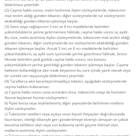
bildirilmesi yeterlidir.
(2) Cayma hakkı süresi, malın teslimine ilişkin sözleşmelerde, tüketicinin
malı teslim aldığı günden itibaren, diğer sözleşmelerde ise sözleşmenin
akdedildiği günden itibaren işlemeye başlar.
(3) Satıcı veya sağlayıcının 5 inci ve 6 ncı maddelerde belirtilen
yükümlülüklerini yerine getirmemesi hâlinde, cayma hakkı süresi üç aydır.
Bu süre, malın teslimine ilişkin sözleşmelerde, tüketicinin malı teslim aldığı
günden itibaren, diğer sözleşmelerde ise sözleşmenin akdedildiği günden
itibaren işlemeye başlar. Ancak 5 inci ve 6 ncı maddelerde belirtilen
yükümlülüklerin, üç aylık süre içerisinde yerine getirilmesi hâlinde, birinci
fıkrada belirtilen yedi günlük cayma hakkı süresi, söz konusu
yükümlülüklerin yerine getirildiği günden itibaren işlemeye başlar. Cayma
hakkının kullanıldığına dair irade beyanının bu süre içinde yazılı olarak veya
bir sürekli veri taşıyıcısıyla bildirilmesi yeterlidir.
(4) Taraflarca aksi kararlaştırılmadıkça tüketici, aşağıdaki sözleşmelerde
cayma hakkını kullanamaz.
a) Cayma hakkı süresi sona ermeden önce, tüketicinin onayı ile hizmetin
ifasına başlanan hizmet sözleşmeleri.
b) Fiyatı borsa veya teşkilatlanmış diğer piyasalarda belirlenen mallara
ilişkin sözleşmeler.
c) Tüketicinin istekleri veya açıkça onun kişisel ihtiyaçları doğrultusunda
hazırlanan, niteliği itibariyle geri gönderilmeye elverişli olmayan ve çabuk
bozulma tehlikesi olan veya son kullanma tarihi geçme ihtimali olan
malların teslimine ilişkin sözleşmeler.
ç) Tüketici tarafından ambalajının açılmış olması şartıyla, ses veya görüntü