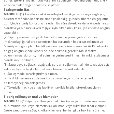
etmesi gerekir. Malın mutat kullanımı sebebiyle meydana gelen değişiklik
ve bozulmalar değer azalması sayılmaz.
Sözleşmenin ifası
MADDE 9 −
(1) Taraflarca aksi kararlaştırılmadıkça, satıcı veya sağlayıcı,
tüketici tarafından kendisine siparişin iletildiği günden itibaren en geç otuz
gün içinde sipariş konusunu ifa eder. Bu süre tüketiciye daha önceden yazılı
olarak veya bir sürekli veri taşıyıcısıyla bildirilmek koşuluyla en fazla on gün
uzatılabilir.
(2) Sipariş konusu mal ya da hizmet ediminin yerine getirilmesinin
imkânsızlaştığı hâllerde tüketicinin bu durumdan haberdar edilmesi ve
ödemiş olduğu toplam bedelin ve onu borç altına sokan her türlü belgenin
en geç on gün içinde kendisine iade edilmesi gerekir. Malın stokta
bulunmaması durumu, mal ediminin yerine getirilmesinin imkânsızlaşması
olarak kabul edilmez.
(3) Satıcı veya sağlayıcı, aşağıdaki şartları sağlaması hâlinde tüketiciye eşit
kalite ve fiyatta başka bir mal veya hizmet tedarik edebilir.
a) Sözleşmede kararlaştırılmış olması.
b) Haklı bir nedenle sözleşme konusu mal veya hizmetin tedarik
edilemeyeceğinin anlaşılması.
c) Tüketicileri açık ve anlaşılabilir bir şekilde bilgilendirerek onaylarını
alması.
Sipariş edilmeyen mal ve hizmetler
MADDE 10 −
(1) Sipariş edilmeyen malın teslimi veya hizmetin sunulması
durumunda; mal veya hizmetin kullanılması veya tüketilmesi hariç olmak
üzere satıcı veya sağlayıcı tüketiciye karşı herhangi bir hak ileri süremez.