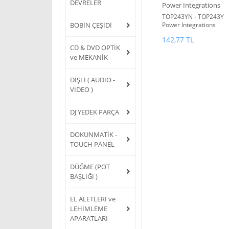
DEVRELER
Power Integrations
TOP243YN - TOP243Y
BOBİN ÇEŞİDİ
Power Integrations
AC/DC Converters 30W
142,77 TL
85-265 VAC 45W 230
CD & DVD OPTİK
VAC
ve MEKANİK
DİŞLİ ( AUDIO -
VIDEO )
DJ YEDEK PARÇA
DOKUNMATİK -
TOUCH PANEL
DÜĞME (POT
BAŞLIĞI )
EL ALETLERİ ve
LEHİMLEME
APARATLARI