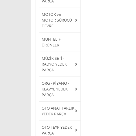
PARÇA
MOTOR ve
MOTOR SÜRÜCÜ
DEVRE
MUHTELİF
ÜRÜNLER
MÜZİK SETİ -
RADYO YEDEK
PARÇA
ORG - PİYANO -
KLAVYE YEDEK
PARÇA
OTO ANAHTARLIK
YEDEK PARÇA
OTO TEYP YEDEK
PARÇA