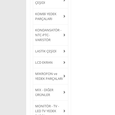
ÇEŞİDİ
KOMBİ YEDEK
PARÇALARI
KONDANSATÖR -
NTC-PTC-
VARİSTÖR
LASTİK ÇEŞİDİ
LCD EKRAN
MİKROFON ve
YEDEK PARÇALARI
MİX - DİĞER
ÜRÜNLER
MONİTÖR - TV -
LED TV YEDEK