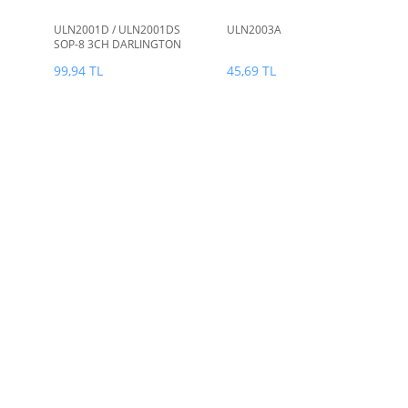
ULN2001D / ULN2001DS
ULN2003A
SOP-8 3CH DARLINGTON
SINK DRIVER
99,94 TL
45,69 TL