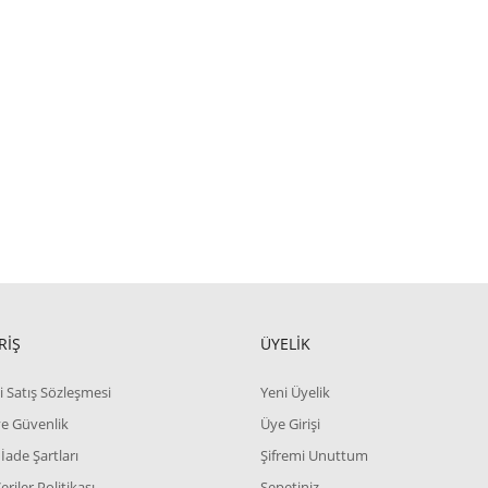
RİŞ
ÜYELİK
i Satış Sözleşmesi
Yeni Üyelik
 ve Güvenlik
Üye Girişi
 İade Şartları
Şifremi Unuttum
Veriler Politikası
Sepetiniz