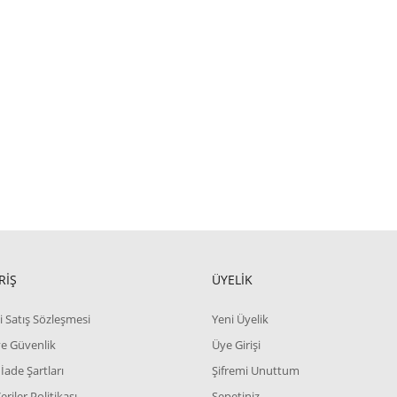
RİŞ
ÜYELİK
i Satış Sözleşmesi
Yeni Üyelik
 ve Güvenlik
Üye Girişi
 İade Şartları
Şifremi Unuttum
Veriler Politikası
Sepetiniz