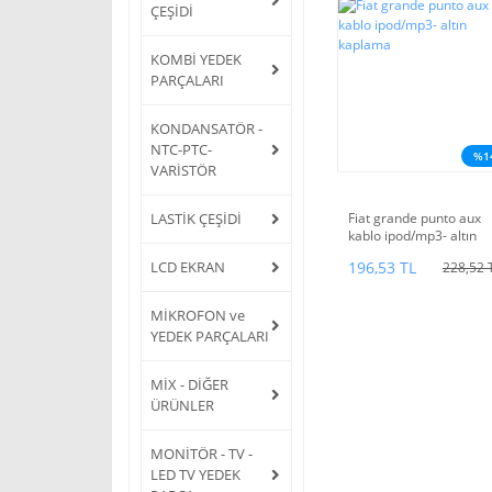
ÇEŞİDİ
KOMBİ YEDEK
PARÇALARI
KONDANSATÖR -
NTC-PTC-
%1
VARİSTÖR
LASTİK ÇEŞİDİ
Fiat grande punto aux
kablo ipod/mp3- altın
kaplama
LCD EKRAN
196,53 TL
228,52 
MİKROFON ve
YEDEK PARÇALARI
MİX - DİĞER
ÜRÜNLER
MONİTÖR - TV -
LED TV YEDEK