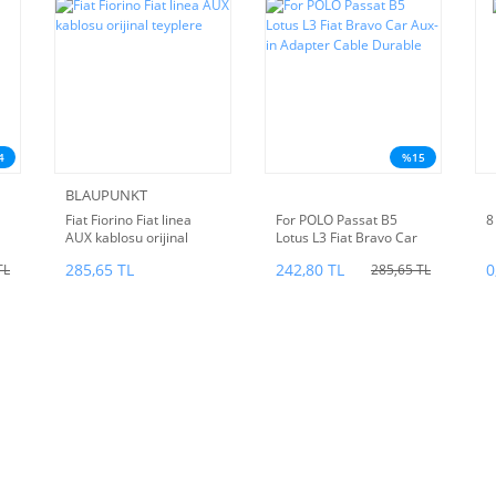
4
%15
BLAUPUNKT
Fiat Fiorino Fiat linea
For POLO Passat B5
8
AUX kablosu orijinal
Lotus L3 Fiat Bravo Car
teyplere
Aux-in Adapter Cable
285,65 TL
242,80 TL
0
TL
285,65 TL
Durable