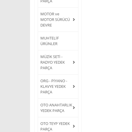
PARÇA
MOTOR ve
MOTOR SÜRÜCÜ
DEVRE
MUHTELİF
ÜRÜNLER
MÜZİK SETİ -
RADYO YEDEK
PARÇA
ORG - PİYANO -
KLAVYE YEDEK
PARÇA
OTO ANAHTARLIK
YEDEK PARÇA
OTO TEYP YEDEK
PARÇA