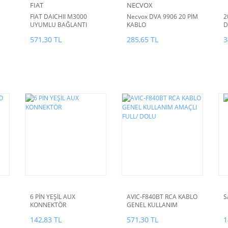
FIAT
NECVOX
FIAT DAICHII M3000
Necvox DVA 9906 20 PİM
2
UYUMLU BAĞLANTI
KABLO
D
KABLOSU MAVİ SARI
B
571,30 TL
285,65 TL
3
YEŞİL KABLO GRUBU
OLARAK
6 PİN YEŞİL AUX
AVIC-F840BT RCA KABLO
S
KONNEKTÖR
GENEL KULLANIM
AMAÇLI FULL/ DOLU
142,83 TL
571,30 TL
1