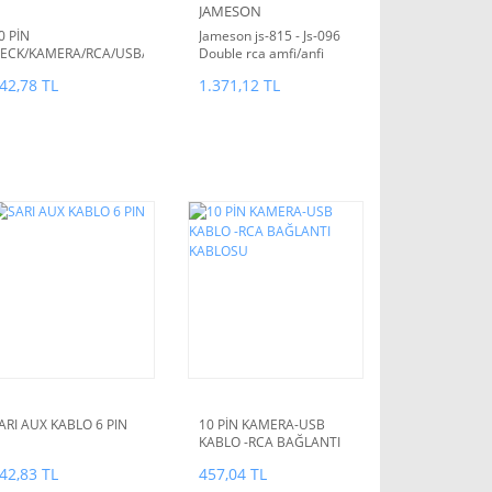
JAMESON
0 PİN
Jameson js-815 - Js-096
ECK/KAMERA/RCA/USB/AV/BLUETOOTH
Double rca amfi/anfi
AĞLANTI KABLO
kablo
42,78 TL
1.371,12 TL
ARI AUX KABLO 6 PIN
10 PİN KAMERA-USB
KABLO -RCA BAĞLANTI
KABLOSU
42,83 TL
457,04 TL