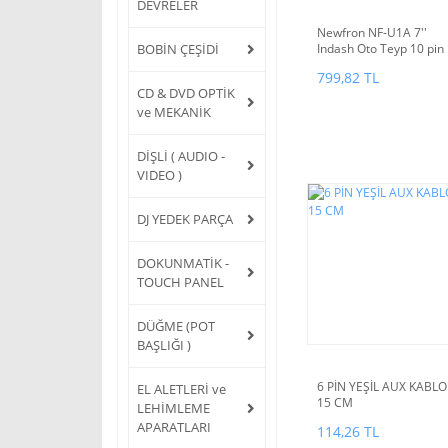
DEVRELER
Newfron NF-U1A 7''
BOBİN ÇEŞİDİ
Indash Oto Teyp 10 pin
rca kablo
799,82 TL
CD & DVD OPTİK
ve MEKANİK
DİŞLİ ( AUDIO -
VIDEO )
DJ YEDEK PARÇA
DOKUNMATİK -
TOUCH PANEL
DÜĞME (POT
BAŞLIĞI )
6 PİN YEŞİL AUX KABLO
EL ALETLERİ ve
15 CM
LEHİMLEME
APARATLARI
114,26 TL