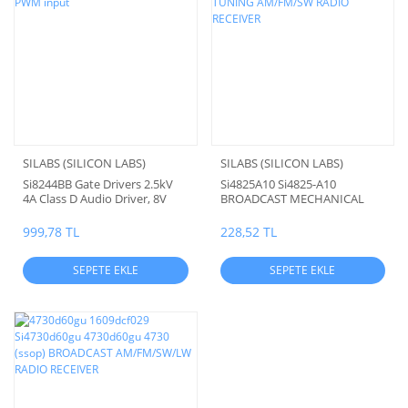
SILABS (SILICON LABS)
SILABS (SILICON LABS)
Si8244BB Gate Drivers 2.5kV
Si4825A10 Si4825-A10
4A Class D Audio Driver, 8V
BROADCAST MECHANICAL
UVLO PWM input
TUNING AM/FM/SW RADIO
RECEIVER
999,78 TL
228,52 TL
SEPETE EKLE
SEPETE EKLE