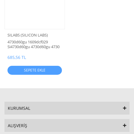
SILABS (SILICON LABS)
4730d60gu 1609dcf029
Si4730d60gu 4730d60gu 4730
(ssop) BROADCAST
AM/FM/SW/LW RADIO
685,56 TL
RECEIVER
SEPETE EKLE
KURUMSAL
ALIŞVERİŞ