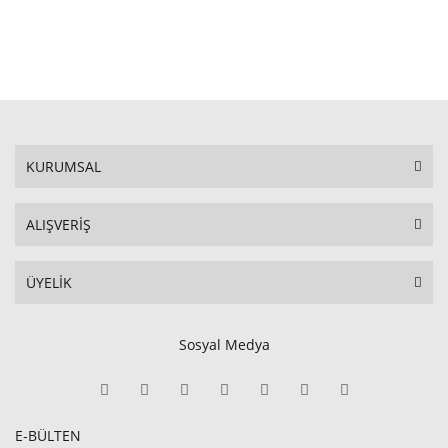
SEPETE EKLE
KURUMSAL
ALIŞVERİŞ
ÜYELİK
Sosyal Medya
E-BÜLTEN