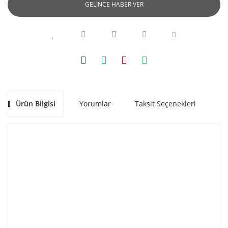
GELİNCE HABER VER
Ürün Bilgisi
Yorumlar
Taksit Seçenekleri
Ön