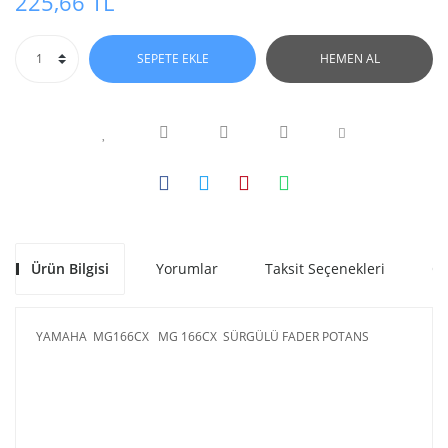
225,66 TL
SEPETE EKLE
HEMEN AL
Ürün Bilgisi
Yorumlar
Taksit Seçenekleri
Ön
YAMAHA MG166CX MG 166CX SÜRGÜLÜ FADER POTANS