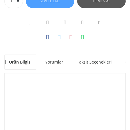
SEPETE EKLE
HEMEN AL
Ürün Bilgisi
Yorumlar
Taksit Seçenekleri
Ön