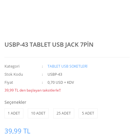
USBP-43 TABLET USB JACK 7PİN
Kategori
TABLET USB SOKETLERİ
Stok Kodu
USBP-43
Fiyat
0,70 USD + KDV
39,99 TL den başlayan taksitlerle!!
Seçenekler
1 ADET
10 ADET
25 ADET
5 ADET
39,99 TL