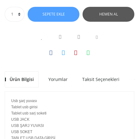
SEPETE EKLE
HEMEN AL
Ürün Bilgisi
Yorumlar
Taksit Seçenekleri
Ön
Usb şarj yuvası
Tablet usb girisi
Tablet usb sarj soketi
USB JACK
USB ŞARJ YUVASI
USB SOKET
TABLET USB DATA GİRİŞİ