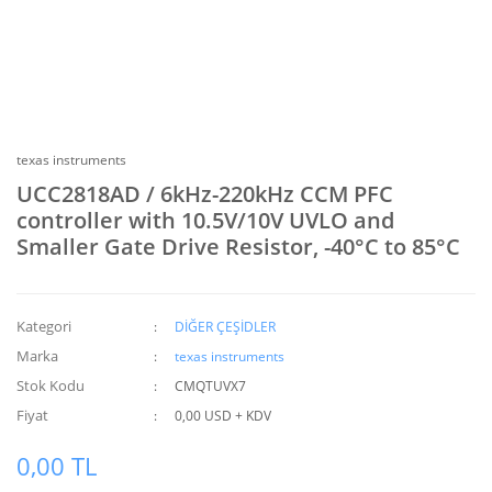
texas instruments
UCC2818AD / 6kHz-220kHz CCM PFC
controller with 10.5V/10V UVLO and
Smaller Gate Drive Resistor, -40°C to 85°C
Kategori
DİĞER ÇEŞİDLER
Marka
texas instruments
Stok Kodu
CMQTUVX7
Fiyat
0,00 USD + KDV
0,00 TL