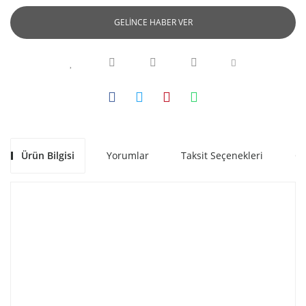
GELİNCE HABER VER
Ürün Bilgisi
Yorumlar
Taksit Seçenekleri
Ön