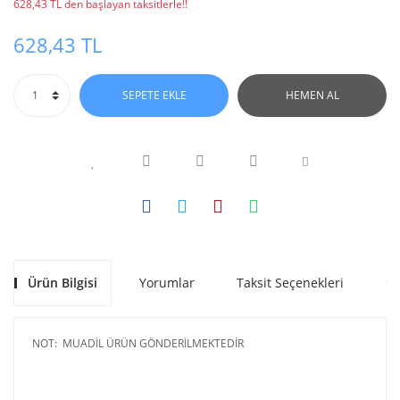
628,43 TL den başlayan taksitlerle!!
628,43 TL
SEPETE EKLE
HEMEN AL
Ürün Bilgisi
Yorumlar
Taksit Seçenekleri
Ön
NOT: MUADİL ÜRÜN GÖNDERİLMEKTEDİR