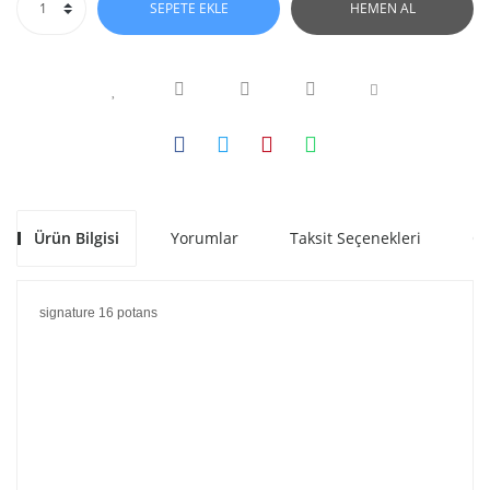
SEPETE EKLE
HEMEN AL
Ürün Bilgisi
Yorumlar
Taksit Seçenekleri
Ön
signature 16 potans