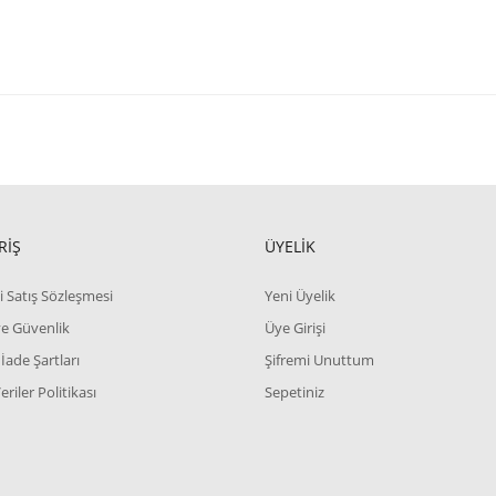
RİŞ
ÜYELİK
i Satış Sözleşmesi
Yeni Üyelik
 ve Güvenlik
Üye Girişi
 İade Şartları
Şifremi Unuttum
Veriler Politikası
Sepetiniz