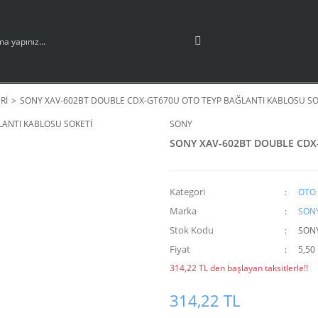
Rİ
SONY XAV-602BT DOUBLE CDX-GT670U OTO TEYP BAĞLANTI KABLOSU SO
SONY
SONY XAV-602BT DOUBLE CDX
Kategori
OTO 
Marka
SON
Stok Kodu
SONY
Fiyat
5,50
314,22 TL den başlayan taksitlerle!!
314,22 TL