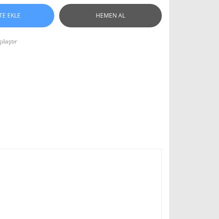
TE EKLE
HEMEN AL
ılaştır