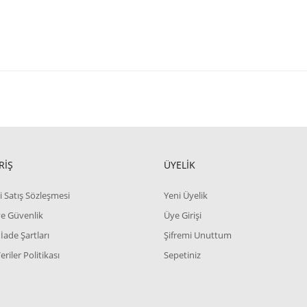
RİŞ
ÜYELİK
i Satış Sözleşmesi
Yeni Üyelik
 ve Güvenlik
Üye Girişi
 İade Şartları
Şifremi Unuttum
Veriler Politikası
Sepetiniz