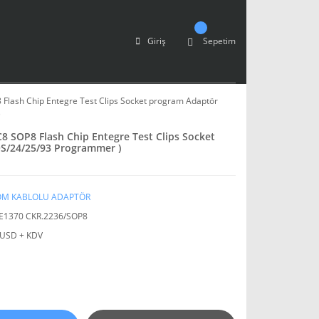
Giriş
Sepetim
Flash Chip Entegre Test Clips Socket program Adaptör
)
8 SOP8 Flash Chip Entegre Test Clips Socket
S/24/25/93 Programmer )
OM KABLOLU ADAPTÖR
E1370 CKR.2236/SOP8
 USD + KDV