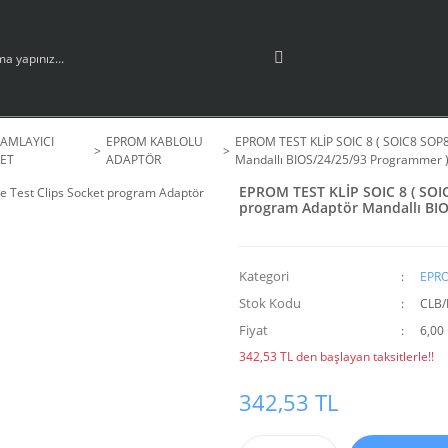
AMLAYICI
EPROM KABLOLU
EPROM TEST KLİP SOIC 8 ( SOIC8 SOP8 
ET
ADAPTÖR
Mandallı BIOS/24/25/93 Programmer 
EPROM TEST KLİP SOIC 8 ( SOIC
program Adaptör Mandallı BIO
Kategori
EPR
Stok Kodu
CLB/
Fiyat
6,00
342,53 TL den başlayan taksitlerle!!
342,53 TL