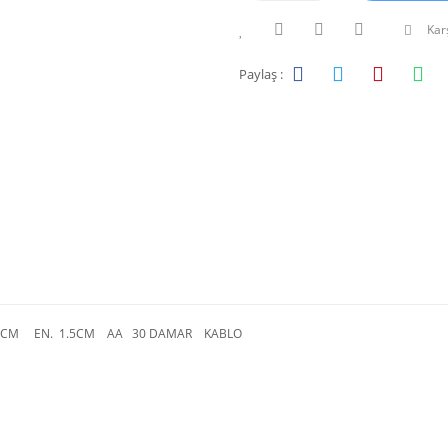
Karş
Paylaş :
 CM EN. 1.5CM AA 30 DAMAR KABLO