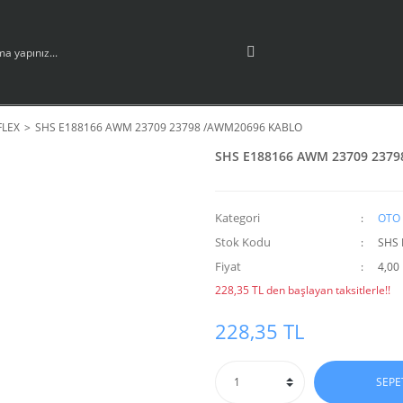
FLEX
SHS E188166 AWM 23709 23798 /AWM20696 KABLO
SHS E188166 AWM 23709 237
Kategori
OTO 
Stok Kodu
SHS 
Fiyat
4,00
228,35 TL den başlayan taksitlerle!!
228,35 TL
SEPE