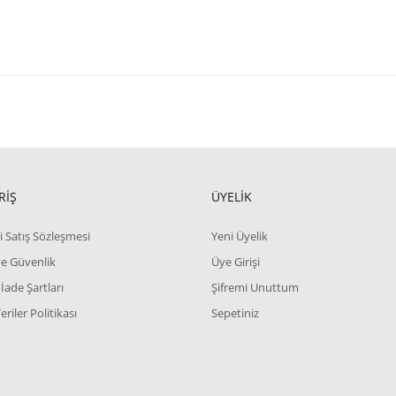
RİŞ
ÜYELİK
i Satış Sözleşmesi
Yeni Üyelik
 ve Güvenlik
Üye Girişi
 İade Şartları
Şifremi Unuttum
Veriler Politikası
Sepetiniz