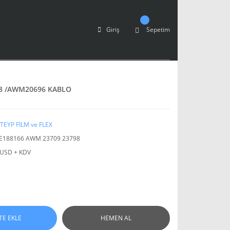
Giriş
Sepetim
98 /AWM20696 KABLO
TEYP FİLM ve FLEX
E188166 AWM 23709 23798
 USD + KDV
TE EKLE
HEMEN AL