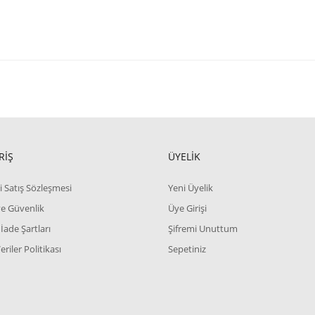
RİŞ
ÜYELİK
i Satış Sözleşmesi
Yeni Üyelik
 ve Güvenlik
Üye Girişi
 İade Şartları
Şifremi Unuttum
Veriler Politikası
Sepetiniz