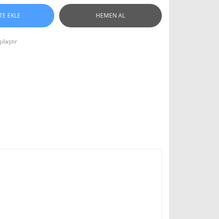
TE EKLE
HEMEN AL
ılaştır