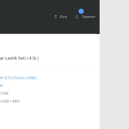
Giriş
Sepetim
 Lastik Seti ( 4 lü )
İK SETİ (CİHAZA GÖRE)
RP
Z1359
0 USD + KDV