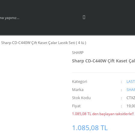
Sharp CD-C440W Çift Kaset Çalar Lastik Seti ( 4 lü )
SHARP
Sharp CD-C440W Çift Kaset Çalar
Kategori
LAST
Marka
SHA
Stok Kodu
CTX
Fiyat
19,0
1.085,08 TL den başlayan taksitlerle!!
1.085,08 TL