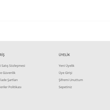
RİŞ
ÜYELİK
i Satış Sözleşmesi
Yeni Üyelik
 ve Güvenlik
Üye Girişi
 İade Şartları
Şifremi Unuttum
Veriler Politikası
Sepetiniz