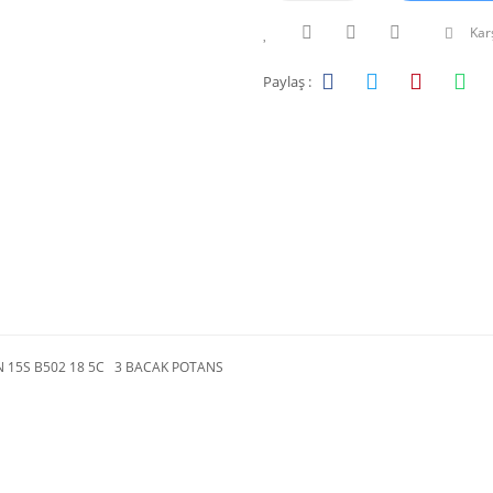
Karş
Paylaş :
N 15S B502 18 5C 3 BACAK POTANS