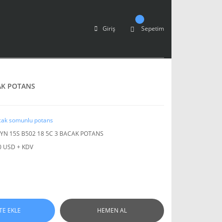
Giriş
Sepetim
CAK POTANS
cak somunlu potans
YN 15S B502 18 5C 3 BACAK POTANS
0 USD + KDV
TE EKLE
HEMEN AL