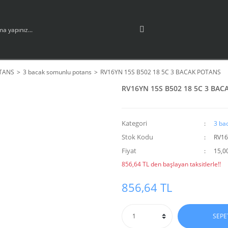
TANS
3 bacak somunlu potans
RV16YN 15S B502 18 5C 3 BACAK POTANS
RV16YN 15S B502 18 5C 3 BA
Kategori
3 ba
Stok Kodu
RV16
Fiyat
15,0
856,64 TL den başlayan taksitlerle!!
856,64 TL
SEPE