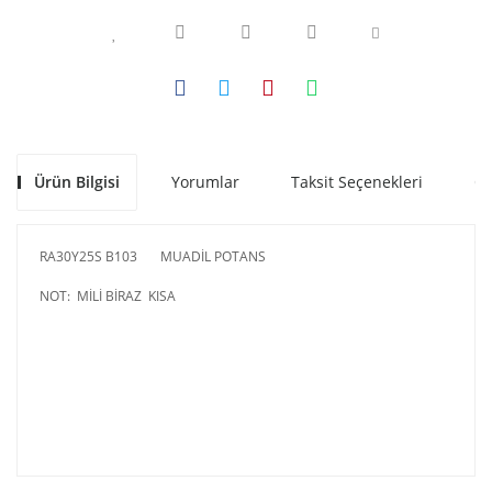
Ürün Bilgisi
Yorumlar
Taksit Seçenekleri
Ön
RA30Y25S B103 MUADİL POTANS
NOT: MİLİ BİRAZ KISA