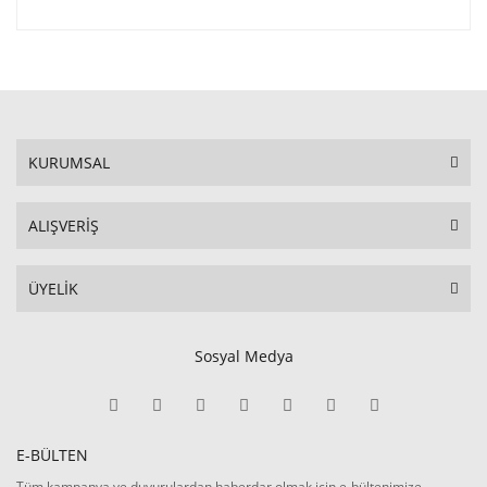
KURUMSAL
ALIŞVERİŞ
ÜYELİK
Sosyal Medya
E-BÜLTEN
Tüm kampanya ve duyurulardan haberdar olmak için e-bültenimize