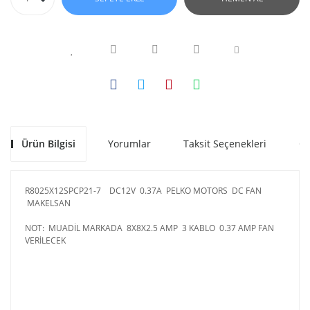
Ürün Bilgisi
Yorumlar
Taksit Seçenekleri
Ön
R8025X12SPCP21-7 DC12V 0.37A PELKO MOTORS DC FAN
MAKELSAN
NOT: MUADİL MARKADA 8X8X2.5 AMP 3 KABLO 0.37 AMP FAN
VERİLECEK