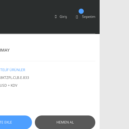
Giriş
Sepetim
IMAY
TELİF ÜRÜNLER
8KTZPL.CLB.E.833
 USD + KDV
TE EKLE
HEMEN AL