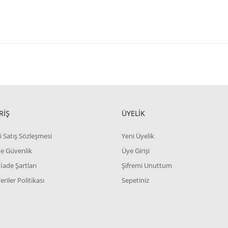
RİŞ
ÜYELİK
i Satış Sözleşmesi
Yeni Üyelik
 ve Güvenlik
Üye Girişi
 İade Şartları
Şifremi Unuttum
Veriler Politikası
Sepetiniz