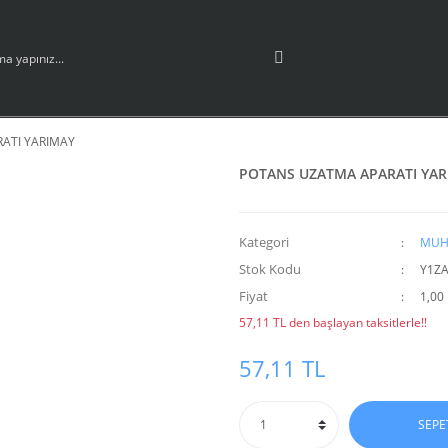
ATI YARIMAY
POTANS UZATMA APARATI YAR
Kategori
MUH
Stok Kodu
Y1ZA
Fiyat
1,00
57,11 TL den başlayan taksitlerle!!
57,11 TL
SEPE