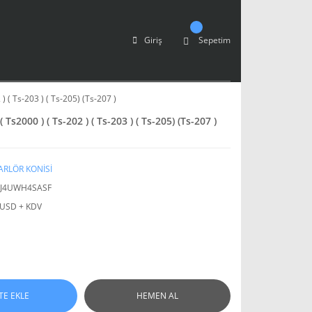
Giriş
Sepetim
) ( Ts-203 ) ( Ts-205) (Ts-207 )
 Ts2000 ) ( Ts-202 ) ( Ts-203 ) ( Ts-205) (Ts-207 )
RLÖR KONİSİ
4J4UWH4SASF
 USD + KDV
TE EKLE
HEMEN AL