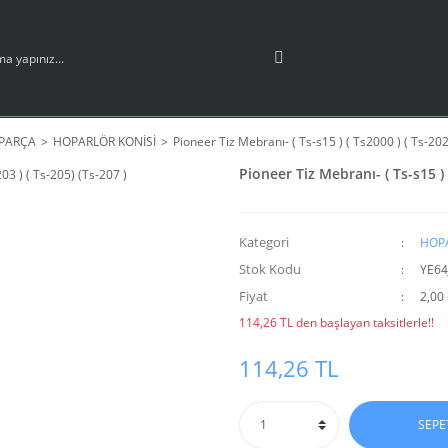
 PARÇA
HOPARLÖR KONİSİ
Pioneer Tiz Mebranı- ( Ts-s15 ) ( Ts2000 ) ( Ts-202 
Pioneer Tiz Mebranı- ( Ts-s15 ) (
Kategori
HOPA
Stok Kodu
YE6
Fiyat
2,00
114,26 TL den başlayan taksitlerle!!
114,26 TL
SEPE