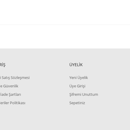
RİŞ
ÜYELİK
i Satış Sözleşmesi
Yeni Üyelik
 ve Güvenlik
Üye Girişi
 İade Şartları
Şifremi Unuttum
Veriler Politikası
Sepetiniz