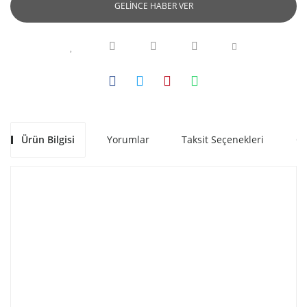
GELİNCE HABER VER
Ürün Bilgisi
Yorumlar
Taksit Seçenekleri
Ön