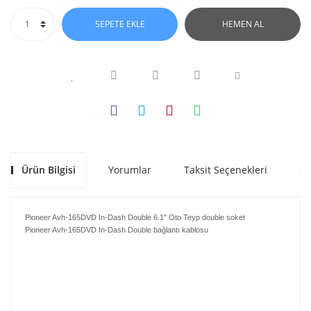
SEPETE EKLE
HEMEN AL
Ürün Bilgisi
Yorumlar
Taksit Seçenekleri
Ön
Pioneer Avh-165DVD In-Dash Double 6.1'' Oto Teyp double soket
Pioneer Avh-165DVD In-Dash Double bağlantı kablosu