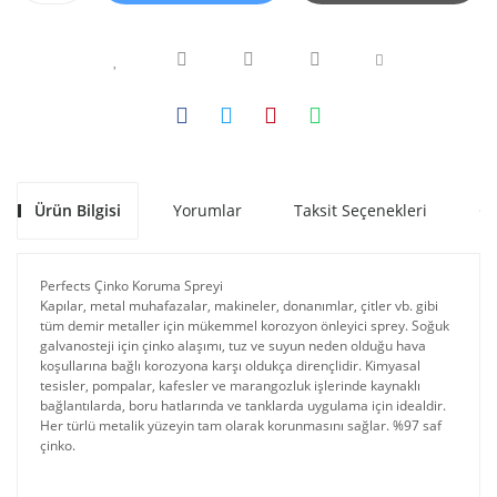
Ürün Bilgisi
Yorumlar
Taksit Seçenekleri
Ön
Perfects Çinko Koruma Spreyi
Kapılar, metal muhafazalar, makineler, donanımlar, çitler vb. gibi
tüm demir metaller için mükemmel korozyon önleyici sprey. Soğuk
galvanosteji için çinko alaşımı, tuz ve suyun neden olduğu hava
koşullarına bağlı korozyona karşı oldukça dirençlidir. Kimyasal
tesisler, pompalar, kafesler ve marangozluk işlerinde kaynaklı
bağlantılarda, boru hatlarında ve tanklarda uygulama için idealdir.
Her türlü metalik yüzeyin tam olarak korunmasını sağlar. %97 saf
çinko.