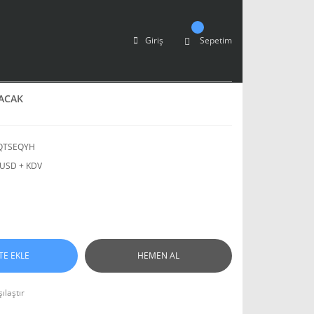
Giriş
Sepetim
BACAK
QTSEQYH
 USD + KDV
TE EKLE
HEMEN AL
ılaştır