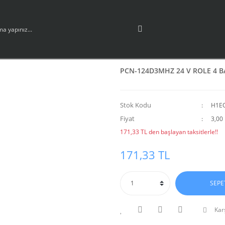
PCN-124D3MHZ 24 V ROLE 4 
Stok Kodu
H1E
Fiyat
3,00
171,33 TL den başlayan taksitlerle!!
171,33 TL
SEPE
Karş