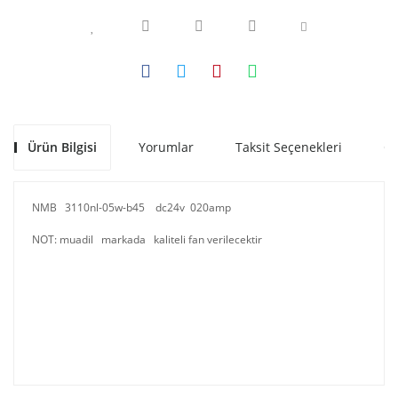
Ürün Bilgisi
Yorumlar
Taksit Seçenekleri
Ön
NMB 3110nl-05w-b45 dc24v 020amp
NOT: muadil markada kaliteli fan verilecektir