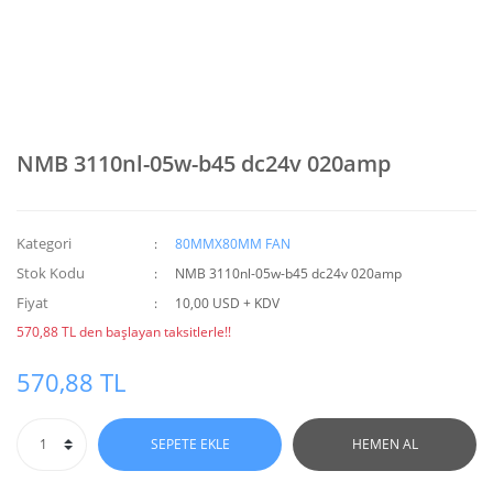
NMB 3110nl-05w-b45 dc24v 020amp
Kategori
80MMX80MM FAN
Stok Kodu
NMB 3110nl-05w-b45 dc24v 020amp
Fiyat
10,00 USD + KDV
570,88 TL den başlayan taksitlerle!!
570,88 TL
SEPETE EKLE
HEMEN AL