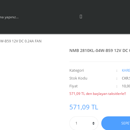
W-B59 12V DC 0.24A FAN
NMB 2810KL-04W-B59 12V DC 
Kategori
KARE
Stok Kodu
CKR.
Fiyat
10,0
571,09 TL den başlayan taksitlerle!!
571,09 TL
SEPE