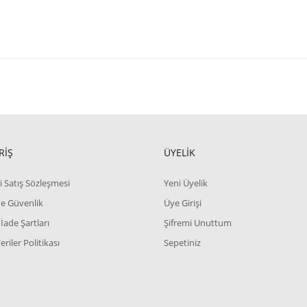
RİŞ
ÜYELİK
i Satış Sözleşmesi
Yeni Üyelik
 ve Güvenlik
Üye Girişi
 İade Şartları
Şifremi Unuttum
Veriler Politikası
Sepetiniz