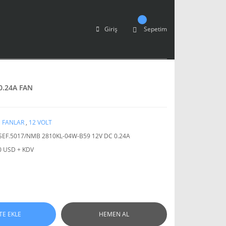
Giriş
Sepetim
0.24A FAN
 FANLAR
,
12 VOLT
SEF.5017/NMB 2810KL-04W-B59 12V DC 0.24A
0 USD + KDV
TE EKLE
HEMEN AL