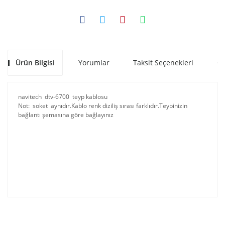
Ürün Bilgisi
Yorumlar
Taksit Seçenekleri
Ön
navitech dtv-6700 teyp kablosu
Not: soket aynıdır.Kablo renk diziliş sırası farklıdır.Teybinizin
bağlantı şemasına göre bağlayınız