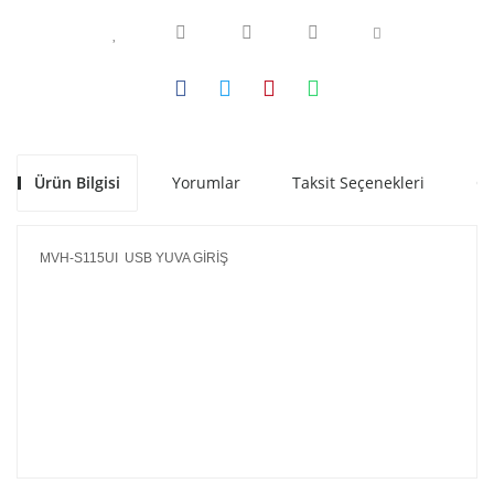
Ürün Bilgisi
Yorumlar
Taksit Seçenekleri
Ön
MVH-S115UI USB YUVA GİRİŞ