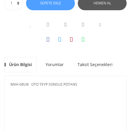
SEPETE EKLE
HEMEN AL
Ürün Bilgisi
Yorumlar
Taksit Seçenekleri
Ön
MVH-08UB OTO TEYP SONSUZ POTANS