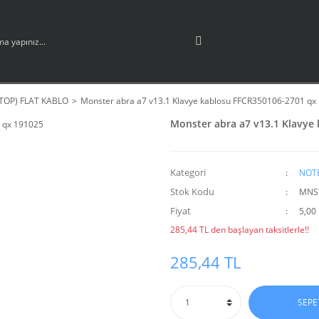
TOP) FLAT KABLO
Monster abra a7 v13.1 Klavye kablosu FFCR350106-2701 qx
Monster abra a7 v13.1 Klavye
Kategori
NOTE
Stok Kodu
MNS
Fiyat
5,00
285,44 TL den başlayan taksitlerle!!
285,44 TL
SEPE