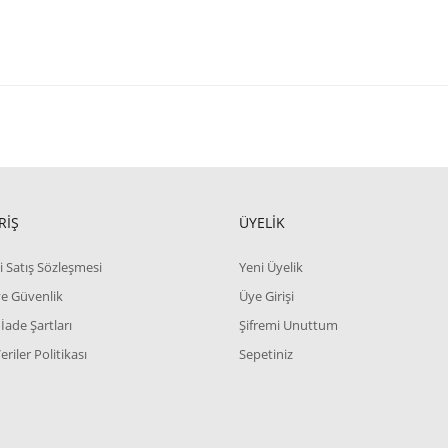
RİŞ
ÜYELİK
i Satış Sözleşmesi
Yeni Üyelik
 ve Güvenlik
Üye Girişi
 İade Şartları
Şifremi Unuttum
Veriler Politikası
Sepetiniz