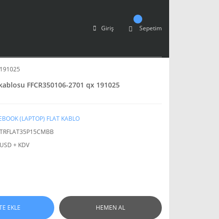
Giriş
Sepetim
 191025
 kablosu FFCR350106-2701 qx 191025
BOOK (LAPTOP) FLAT KABLO
TRFLAT35P15CMBB
 USD + KDV
TE EKLE
HEMEN AL