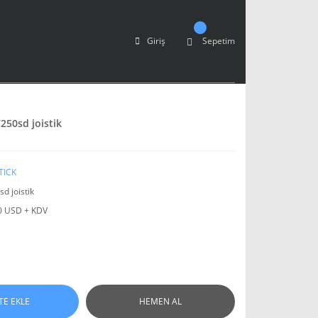
Giriş
Sepetim
250sd joistik
TICK
d joistik
0 USD + KDV
TE EKLE
HEMEN AL