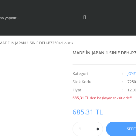
MADE İN JAPAN 1.SINIF DEH-P7250sd joistik
MADE İN JAPAN 1.SINIF DEH-P7
Kategori
JOYS
Stok Kodu
7250s
Fiyat
12,0
685,31 TL den başlayan taksitlerle!!
685,31 TL
SEPE