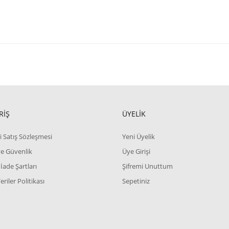
RİŞ
ÜYELİK
i Satış Sözleşmesi
Yeni Üyelik
 ve Güvenlik
Üye Girişi
 İade Şartları
Şifremi Unuttum
Veriler Politikası
Sepetiniz