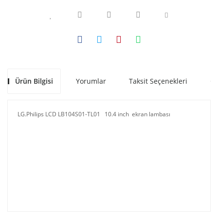
Ürün Bilgisi
Yorumlar
Taksit Seçenekleri
Ön
LG.Philips LCD LB104S01-TL01 10.4 inch ekran lambası