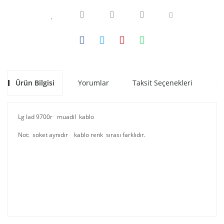
Ürün Bilgisi
Yorumlar
Taksit Seçenekleri
Ön
Lg lad 9700r muadil kablo
Not: soket aynıdır kablo renk sırası farklıdır.