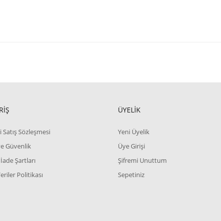
RİŞ
ÜYELİK
i Satış Sözleşmesi
Yeni Üyelik
 ve Güvenlik
Üye Girişi
 İade Şartları
Şifremi Unuttum
Veriler Politikası
Sepetiniz