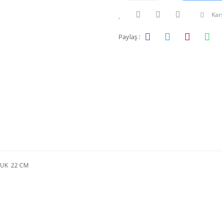
Karş
Paylaş :
UK 22 CM