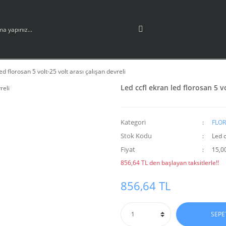
ed florosan 5 volt-25 volt arası çalışan devreli
Led ccfl ekran led florosan 5 vo
Kategori
FLOR
Stok Kodu
Led 
Fiyat
15,0
856,64 TL den başlayan taksitlerle!!
856,64 TL
SEPE