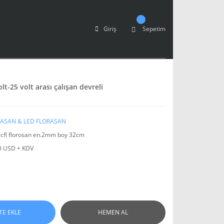
Giriş
Sepetim
lt-25 volt arası çalışan devreli
ASAN & LED FLORASAN
ccfl florosan en.2mm boy 32cm
0 USD + KDV
TE EKLE
HEMEN AL