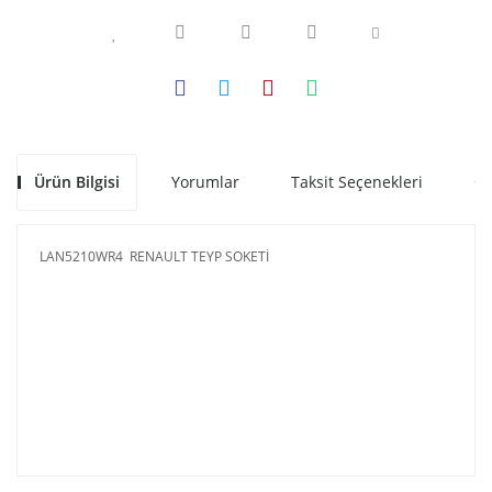
Ürün Bilgisi
Yorumlar
Taksit Seçenekleri
Ön
LAN5210WR4 RENAULT TEYP SOKETİ