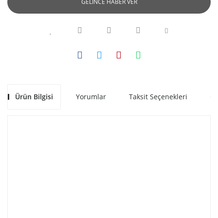
GELİNCE HABER VER
Ürün Bilgisi
Yorumlar
Taksit Seçenekleri
Ön