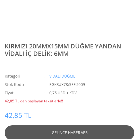
KIRMIZI 20MMX15MM DÜĞME YANDAN
VİDALI İÇ DELİK: 6MM
Kategori
VİDALI DÜĞME
Stok Kodu
EGKRUX78/SEF.5009
Fiyat
0,75 USD + KDV
42,85 TL den başlayan taksitlerle!!
42,85 TL
GELİNCE HABER VER