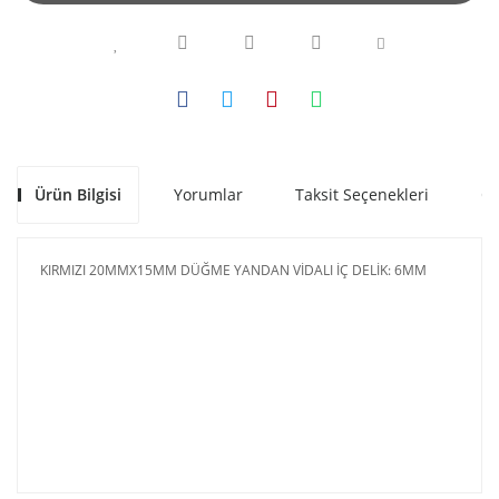
Ürün Bilgisi
Yorumlar
Taksit Seçenekleri
Ön
KIRMIZI 20MMX15MM DÜĞME YANDAN VİDALI İÇ DELİK: 6MM