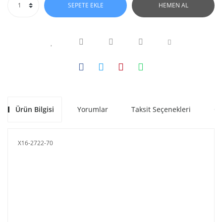
SEPETE EKLE
HEMEN AL
Ürün Bilgisi
Yorumlar
Taksit Seçenekleri
Ön
X16-2722-70