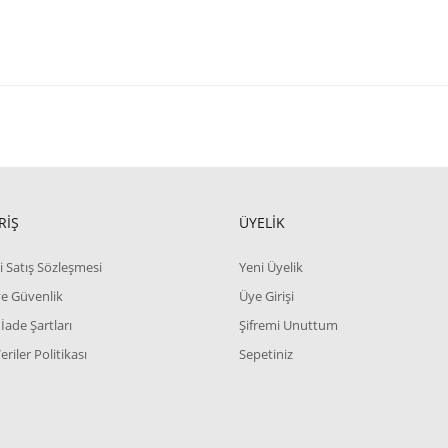
RİŞ
ÜYELİK
i Satış Sözleşmesi
Yeni Üyelik
 ve Güvenlik
Üye Girişi
 İade Şartları
Şifremi Unuttum
Veriler Politikası
Sepetiniz