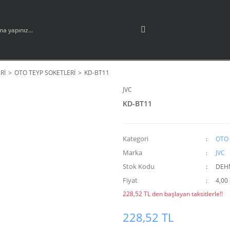
Rİ
OTO TEYP SOKETLERİ
KD-BT11
JVC
KD-BT11
Kategori
OTO 
Marka
JVC
Stok Kodu
DEH
Fiyat
4,00
228,52 TL den başlayan taksitlerle!!
228,52 TL