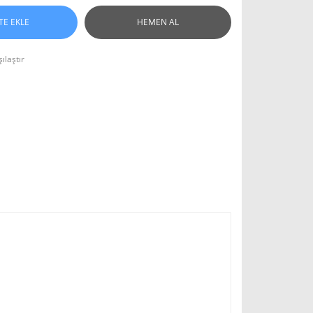
TE EKLE
HEMEN AL
ılaştır