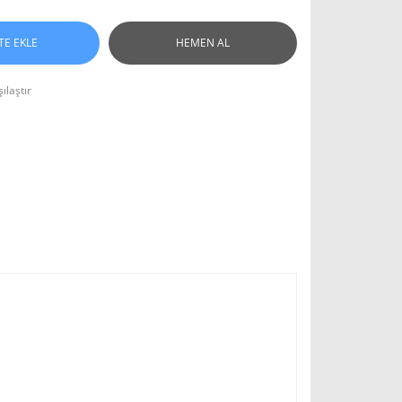
TE EKLE
HEMEN AL
ılaştır