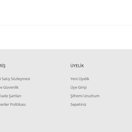
RİŞ
ÜYELİK
i Satış Sözleşmesi
Yeni Üyelik
 ve Güvenlik
Üye Girişi
 İade Şartları
Şifremi Unuttum
Veriler Politikası
Sepetiniz