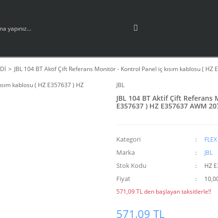
Dİ
JBL 104 BT Aktif Çift Referans Monitör - Kontrol Panel iç kısım kablosu 
JBL
JBL 104 BT Aktif Çift Referans 
E357637 ) HZ E357637 AWM 20
Kategori
FLEX
Marka
JBL
Stok Kodu
HZ E
Fiyat
10,0
571,09 TL den başlayan taksitlerle!!
571,09 TL