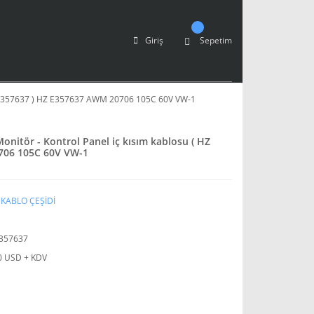
Giriş
Sepetim
( HZ E357637 ) HZ E357637 AWM 20706 105C 60V VW-1
Monitör - Kontrol Panel iç kısım kablosu ( HZ
706 105C 60V VW-1
 KABLO ÇEŞİDİ
357637
0 USD + KDV