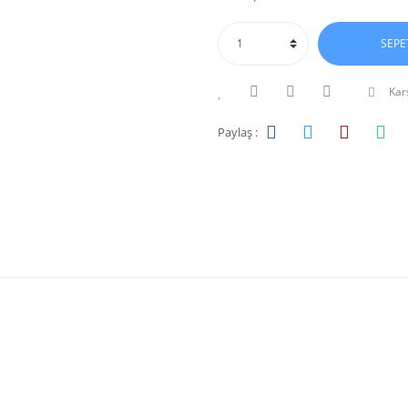
SEPE
Karş
Paylaş :