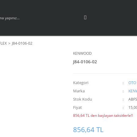
FLEX
J84-0106-02
KENWOOD
J84-0106-02
Kategori
OTO 
Marka
KEN
Stok Kodu
ABF
Fiyat
15,0
856,64 TL den başlayan taksitlerle!!
856,64 TL