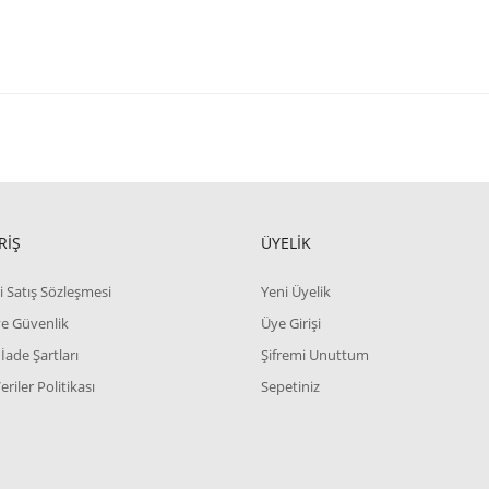
RİŞ
ÜYELİK
i Satış Sözleşmesi
Yeni Üyelik
 ve Güvenlik
Üye Girişi
 İade Şartları
Şifremi Unuttum
Veriler Politikası
Sepetiniz