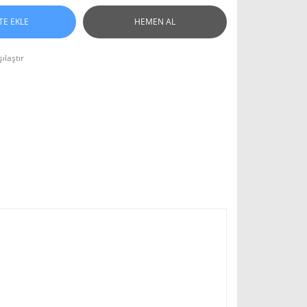
TE EKLE
HEMEN AL
ılaştır